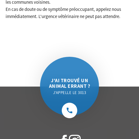
les communes voisines.
En cas de doute ou de symptôme préoccupant, appelez nous
immédiatement. L'urgence vétérinaire ne peut pas attendre.
J'AI TROUVÉ UN
ANIMAL ERRANT ?
J'APPELLE LE 3013
call