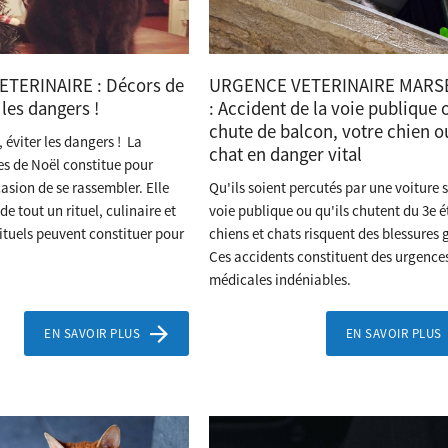
TERINAIRE : Décors de
URGENCE VETERINAIRE MARS
 les dangers !
: Accident de la voie publique 
chute de balcon, votre chien o
, éviter les dangers ! La
chat en danger vital
es de Noël constitue pour
asion de se rassembler. Elle
Qu'ils soient percutés par une voiture s
 tout un rituel, culinaire et
voie publique ou qu'ils chutent du 3e é
rituels peuvent constituer pour
chiens et chats risquent des blessures 
Ces accidents constituent des urgence
médicales indéniables.
EN SAVOIR PLUS
EN SAVOIR PLUS