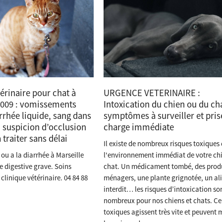
érinaire pour chat à
URGENCE VETERINAIRE :
3009 : vomissements
Intoxication du chien ou du ch
rrhée liquide, sang dans
symptômes à surveiller et pris
u suspicion d’occlusion
charge immédiate
à traiter sans délai
Il existe de nombreux risques toxiques
ou a la diarrhée à Marseille
l'environnement immédiat de votre ch
e digestive grave. Soins
chat. Un médicament tombé, des prod
clinique vétérinaire. 04 84 88
ménagers, une plante grignotée, un al
interdit… les risques d’intoxication so
nombreux pour nos chiens et chats. Ce
toxiques agissent très vite et peuvent 