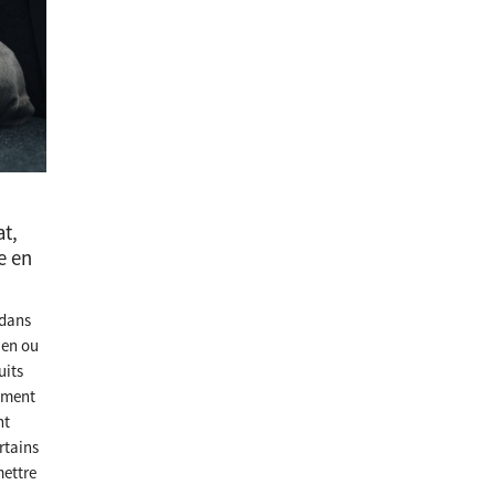
at,
e en
 dans
ien ou
uits
iment
nt
rtains
mettre