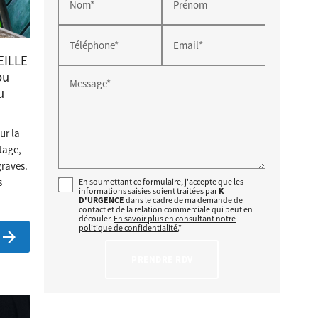
Nom*
Prénom
Téléphone*
Email*
EILLE
ou
Message*
u
ur la
tage,
graves.
s
En soumettant ce formulaire, j'accepte que les
informations saisies soient traitées par
K
D'URGENCE
dans le cadre de ma demande de
contact et de la relation commerciale qui peut en
découler.
En savoir plus en consultant notre
politique de confidentialité.
*