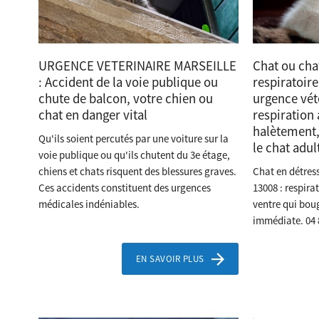
URGENCE VETERINAIRE MARSEILLE
Chat ou cha
: Accident de la voie publique ou
respiratoire
chute de balcon, votre chien ou
urgence vét
chat en danger vital
respiration
halètement,
Qu'ils soient percutés par une voiture sur la
le chat adul
voie publique ou qu'ils chutent du 3e étage,
chiens et chats risquent des blessures graves.
Chat en détress
Ces accidents constituent des urgences
13008 : respira
médicales indéniables.
ventre qui bou
immédiate. 04 8
EN SAVOIR PLUS