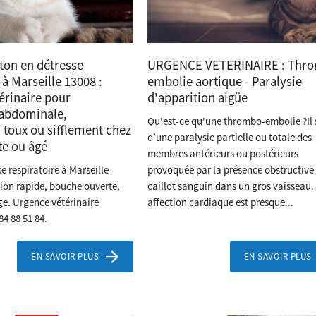
ton en détresse
URGENCE VETERINAIRE : Thr
 à Marseille 13008 :
embolie aortique - Paralysie
érinaire pour
d'apparition aigüe
 abdominale,
Qu'est-ce qu'une thrombo-embolie ?Il 
 toux ou sifflement chez
d’une paralysie partielle ou totale des
te ou âgé
membres antérieurs ou postérieurs
e respiratoire à Marseille
provoquée par la présence obstructive
tion rapide, bouche ouverte,
caillot sanguin dans un gros vaisseau.
ge. Urgence vétérinaire
affection cardiaque est presque...
4 88 51 84.
EN SAVOIR PLUS
EN SAVOIR PLUS