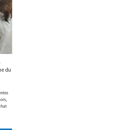
e
me du
entes
lors,
chat